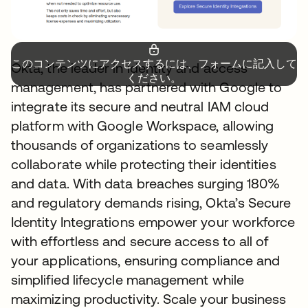
このコンテンツにアクセスするには、フォームに記入して
Okta, the leader in identity and access
ください。
management, has partnered with Google to
integrate its secure and neutral IAM cloud
platform with Google Workspace, allowing
thousands of organizations to seamlessly
collaborate while protecting their identities
and data. With data breaches surging 180%
and regulatory demands rising, Okta’s Secure
Identity Integrations empower your workforce
with effortless and secure access to all of
your applications, ensuring compliance and
simplified lifecycle management while
maximizing productivity. Scale your business