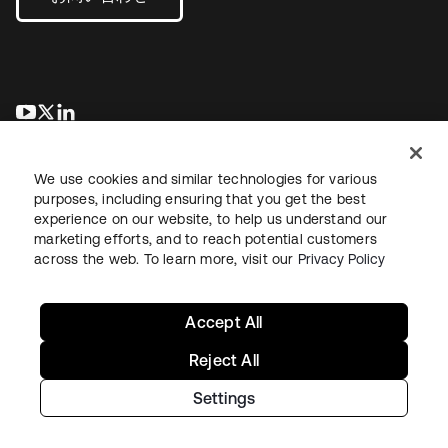
新しいタブで開く
新しいタブで開く
新しいタブで開く
We use cookies and similar technologies for various
purposes, including ensuring that you get the best
experience on our website, to help us understand our
marketing efforts, and to reach potential customers
across the web. To learn more, visit our
Privacy Policy
法務
プライバシーポリシー
サイト利用規約
セキュリティ
サイトマップ
Cookieの設定
あなたのプライバシーの選択
Accept All
Reject All
Settings
Copyright © 2026 Okta. All rights reserved.