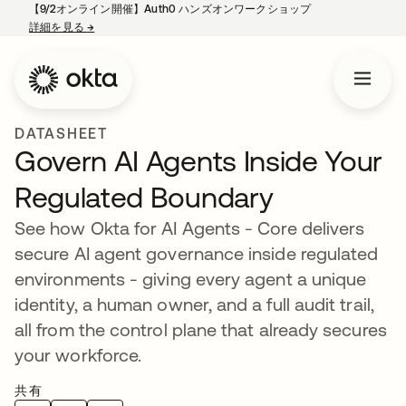
【9/2オンライン開催】Auth0 ハンズオンワークショップ
詳細を見る
→
新しいタブで開く
DATASHEET
Govern AI Agents Inside Your
Regulated Boundary
See how Okta for AI Agents - Core delivers
secure AI agent governance inside regulated
environments - giving every agent a unique
identity, a human owner, and a full audit trail,
all from the control plane that already secures
your workforce.
共有