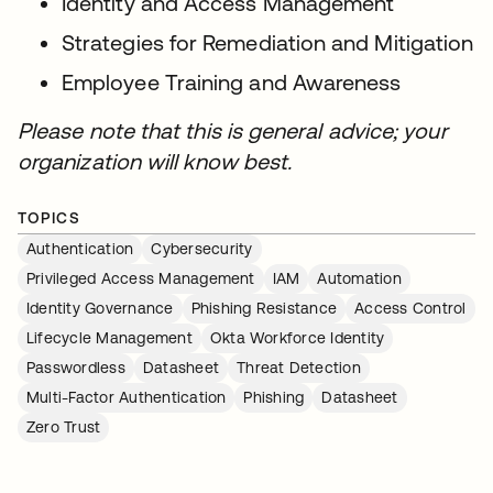
Identity and Access Management
Strategies for Remediation and Mitigation
Employee Training and Awareness
Please note that this is general advice; your
organization will know best.
TOPICS
Authentication
Cybersecurity
Privileged Access Management
IAM
Automation
Identity Governance
Phishing Resistance
Access Control
Lifecycle Management
Okta Workforce Identity
Passwordless
Datasheet
Threat Detection
Multi-Factor Authentication
Phishing
Datasheet
Zero Trust