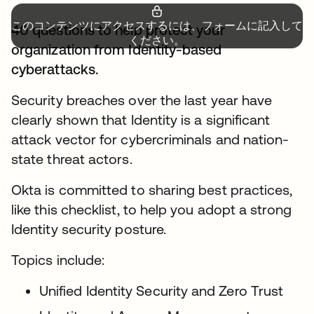
このコンテンツにアクセスするには、フォームに記入して
40 questions to help protect your
ください。
organization from Identity-based
cyberattacks.
Security breaches over the last year have
clearly shown that Identity is a significant
attack vector for cybercriminals and nation-
state threat actors.
Okta is committed to sharing best practices,
like this checklist, to help you adopt a strong
Identity security posture.
Topics include:
Unified Identity Security and Zero Trust