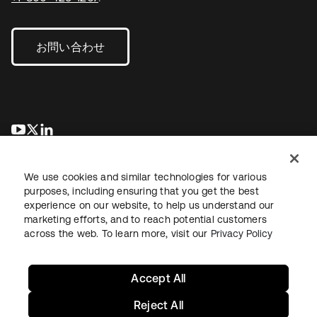
お問い合わせ
新しいタブで開く
新しいタブで開く
新しいタブで開く
We use cookies and similar technologies for various
purposes, including ensuring that you get the best
experience on our website, to help us understand our
marketing efforts, and to reach potential customers
across the web. To learn more, visit our
Privacy Policy
法務
プライバシーポリシー
サイト利用規約
セキュリティ
サイトマップ
Cookieの設定
あなたのプライバシーの選択
Accept All
Reject All