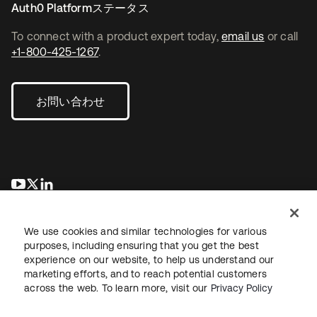
Auth0 Platformステータス
To connect with a product expert today,
email us
or call
+1-800-425-1267
.
お問い合わせ
新しいタブで開く
新しいタブで開く
新しいタブで開く
We use cookies and similar technologies for various
purposes, including ensuring that you get the best
experience on our website, to help us understand our
marketing efforts, and to reach potential customers
across the web. To learn more, visit our
Privacy Policy
法務
プライバシーポリシー
サイト利用規約
セキュリティ
サイトマップ
Cookieの設定
あなたのプライバシーの選択