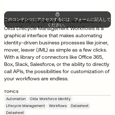
このコンテンツにアクセスするには、フォームに記入して
Powered by the Okta Workflows platform,
ください。
Okta Lifecycle Management Workflows is a
graphical interface that makes automating
identity-driven business processes like joiner,
mover, leaver (JML) as simple as a few clicks.
With a library of connectors like Office 365,
Box, Slack, Salesforce, or the ability to directly
call APIs, the possibilities for customization of
your workflows are endless.
TOPICS
Automation
Okta Workforce Identity
Lifecycle Management
Workflows
Datasheet
Datasheet