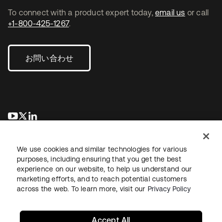
To connect with a product expert today,
email us
or call
+1-800-425-1267
.
お問い合わせ
新しいタブで開く
新しいタブで開く
新しいタブで開く
We use cookies and similar technologies for various
purposes, including ensuring that you get the best
experience on our website, to help us understand our
marketing efforts, and to reach potential customers
across the web. To learn more, visit our
Privacy Policy
法務
プライバシーポリシー
サイト利用規約
セキュリティ
サイトマップ
Cookieの設定
あなたのプライバシーの選択
Accept All