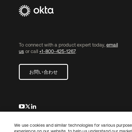
To connect with a product expert today,
email
us
or call
+1-800-425-1267
.
お問い合わせ
新しいタブで開く
新しいタブで開く
新しいタブで開く
We use cookies and similar technologies for various purposes
Copyright © 2026 Okta. All rights reserved.
法務
プ
experience on our website, to help us understand our marketi