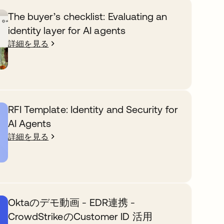
The buyer’s checklist: Evaluating an
identity layer for AI agents
詳細を見る
RFI Template: Identity and Security for
AI Agents
詳細を見る
Oktaのデモ動画 - EDR連携 -
CrowdStrikeのCustomer ID 活用