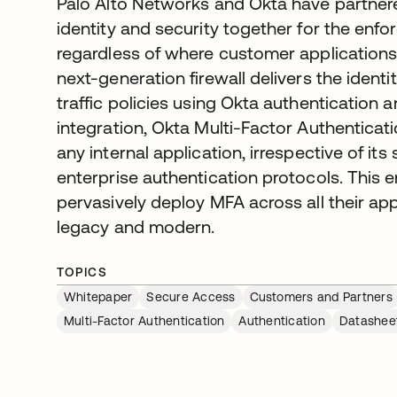
Palo Alto Networks and Okta have partnere
identity and security together for the enfo
regardless of where customer applications
next-generation firewall delivers the iden
traffic policies using Okta authentication 
integration, Okta Multi-Factor Authenticat
any internal application, irrespective of it
enterprise authentication protocols. This 
pervasively deploy MFA across all their app
legacy and modern.
TOPICS
Whitepaper
Secure Access
Customers and Partners
Multi-Factor Authentication
Authentication
Datashee