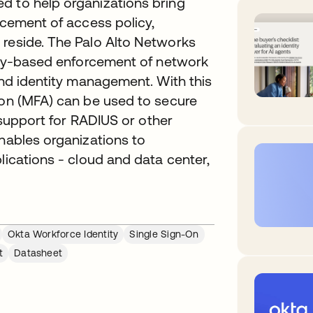
d to help organizations bring
rcement of access policy,
 reside. The Palo Alto Networks
tity-based enforcement of network
and identity management. With this
ion (MFA) can be used to secure
s support for RADIUS or other
enables organizations to
lications - cloud and data center,
Okta Workforce Identity
Single Sign-On
t
Datasheet