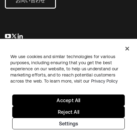
お問い合わせ
新しいタブで開く
新しいタブで開く
新しいタブで開く
We use cookies and similar technologies for various
purposes, including ensuring that you get the best
experience on our website, to help us understand our
marketing efforts, and to reach potential customers
across the web. To learn more, visit our
Privacy Policy
法務
プライバシーポリシー
サイト利用規約
セキュリティ
サイトマップ
Cookieの設定
あなたのプライバシーの選択
Accept All
Reject All
Settings
Copyright © 2026 Okta. All rights reserved.