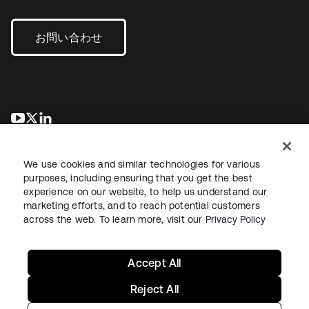
お問い合わせ
新しいタブで開く
新しいタブで開く
新しいタブで開く
We use cookies and similar technologies for various
purposes, including ensuring that you get the best
experience on our website, to help us understand our
marketing efforts, and to reach potential customers
across the web. To learn more, visit our
Privacy Policy
法務
プライバシーポリシー
サイト利用規約
セキュリティ
サイトマップ
Cookieの設定
あなたのプライバシーの選択
Accept All
Reject All