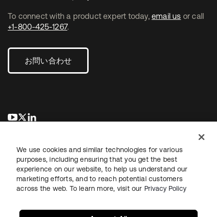
To connect with a product expert today,
email us
or call
+1-800-425-1267
.
お問い合わせ
新しいタブで開く
新しいタブで開く
新しいタブで開く
We use cookies and similar technologies for various
purposes, including ensuring that you get the best
experience on our website, to help us understand our
marketing efforts, and to reach potential customers
across the web. To learn more, visit our
Privacy Policy
法務
プライバシーポリシー
サイト利用規約
セキュリティ
サイトマップ
Cookieの設定
あなたのプライバシーの選択