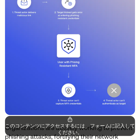
このコンテンツにアクセスするには、フォームに記入して
Organizations are actively working to prevent
ください。
phishing attacks, fortifying their network