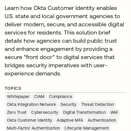
Learn how Okta Customer Identity enables
U.S. state and local government agencies to
deliver modern, secure, and accessible digital
services for residents. This solution brief
details how agencies can build public trust
and enhance engagement by providing a
secure "front door" to digital services that
bridges security imperatives with user-
experience demands.
TOPICS
Whitepaper
CIAM
Compliance
Okta Integration Network
Security
Threat Detection
Zero Trust
Cybersecurity
Digital Transformation
IAM
Okta Customer Identity
Adaptive MFA
Authentication
Multi-Factor Authentication
Lifecycle Management