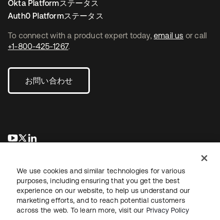
Okta Platformステータス
Auth0 Platformステータス
To connect with a product expert today,
email us
or call
+1-800-425-1267
.
お問い合わせ
新しいタブで開く
新しいタブで開く
新しいタブで開く
We use cookies and similar technologies for various
purposes, including ensuring that you get the best
experience on our website, to help us understand our
marketing efforts, and to reach potential customers
across the web. To learn more, visit our
Privacy Policy
法務
プライバシーポリシー
サイト利用規約
セキュリティ