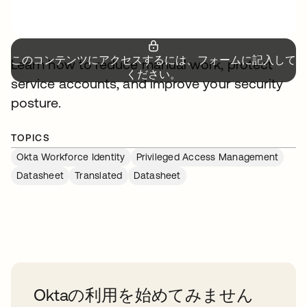
このコンテンツにアクセスするには、フォームに記入して
Learn how to reduce manual work, protect
ください。
service accounts, and improve your security
posture.
TOPICS
Okta Workforce Identity
Privileged Access Management
Datasheet
Translated
Datasheet
Oktaの利用を始めてみません