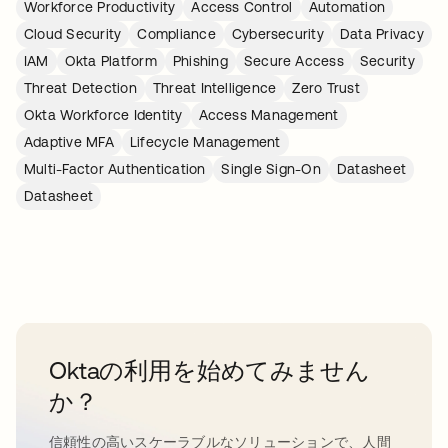
Workforce Productivity
Access Control
Automation
Cloud Security
Compliance
Cybersecurity
Data Privacy
IAM
Okta Platform
Phishing
Secure Access
Security
Threat Detection
Threat Intelligence
Zero Trust
Okta Workforce Identity
Access Management
Adaptive MFA
Lifecycle Management
Multi-Factor Authentication
Single Sign-On
Datasheet
Datasheet
Oktaの利用を始めてみません
か？
信頼性の高いスケーラブルなソリューションで、人間