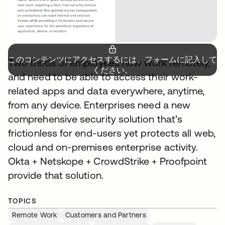
このコンテンツにアクセスするには、フォームに記入して
Two thirds of employees now work remotely,
ください。
and need to be able to access their work-
related apps and data everywhere, anytime,
from any device. Enterprises need a new
comprehensive security solution that’s
frictionless for end-users yet protects all web,
cloud and on-premises enterprise activity.
Okta + Netskope + CrowdStrike + Proofpoint
provide that solution.
TOPICS
Remote Work
Customers and Partners