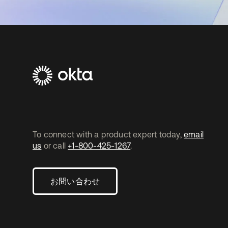
To connect with a product expert today,
email
us
or call
+1-800-425-1267
.
お問い合わせ