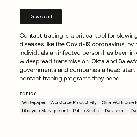
Download
新しいタブで開く
Contact tracing is a critical tool for slow
diseases like the Covid-19 coronavirus, by 
individuals an infected person has been in
widespread transmission. Okta and Salesfo
governments and companies a head start 
contact tracing programs they need.
TOPICS
Whitepaper
Workforce Productivity
Okta Workforce I
Lifecycle Management
Public Sector
Datasheet
Da