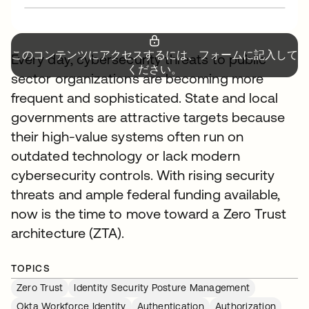
このコンテンツにアクセスするには、フォームに記入して
Every day, cybersecurity threats to public
ください。
sector organizations are becoming more
frequent and sophisticated. State and local
governments are attractive targets because
their high-value systems often run on
outdated technology or lack modern
cybersecurity controls. With rising security
threats and ample federal funding available,
now is the time to move toward a Zero Trust
architecture (ZTA).
TOPICS
Zero Trust
Identity Security Posture Management
Okta Workforce Identity
Authentication
Authorization