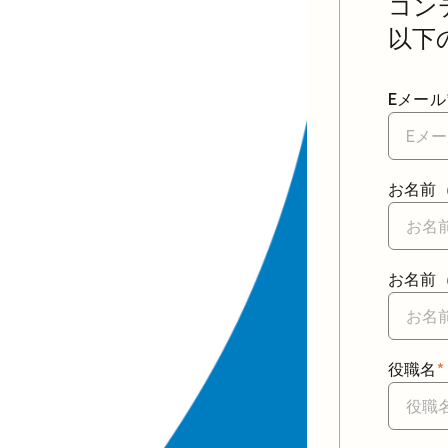
コン
以下
Eメール
お名前
お名前（
役職名
*