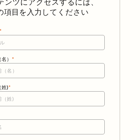
テンツにアクセスするには、
の項目を入力してください
*
（名）
*
姓)
*