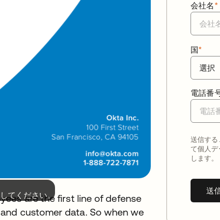
会社名
*
国
*
電話番
送信する
て個人デ
します。
送
してください。
es are the first line of defense
 and customer data. So when we