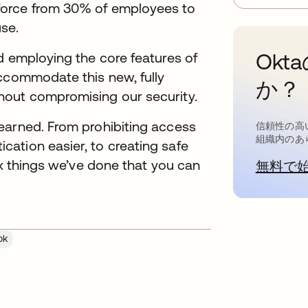
force from 30% of employees to
use.
Ok
d employing the core features of
accommodate this new, fully
か？
hout compromising our security.
earned. From prohibiting access
信頼性の高
組織内のあ
ation easier, to creating safe
ix things we’ve done that you can
無料で
ok