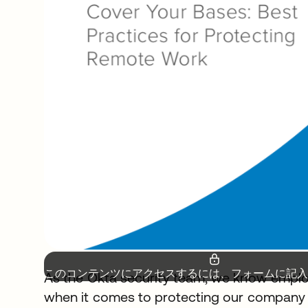
このコンテンツにアクセスするには、フォームに記入
As the Okta security team, we know employe
when it comes to protecting our company