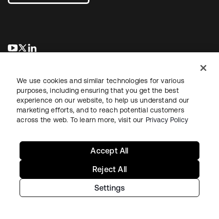
新しいタブで開く
新しいタブで開く
新しいタブで開く
We use cookies and similar technologies for various
purposes, including ensuring that you get the best
experience on our website, to help us understand our
marketing efforts, and to reach potential customers
across the web. To learn more, visit our
Privacy Policy
法務
プライバシーポリシー
サイト利用規約
セキュリティ
サイトマップ
Cookieの設定
あなたのプライバシーの選択
Accept All
Reject All
Settings
Copyright © 2026 Okta. All rights reserved.