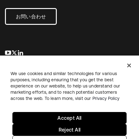
お問い合わせ
新しいタブで開く
新しいタブで開く
新しいタブで開く
We use cookies and similar technologies for various
purposes, including ensuring that you get the best
experience on our website, to help us understand our
marketing efforts, and to reach potential customers
across the web. To learn more, visit our
Privacy Policy
法務
プライバシーポリシー
サイト利用規約
セキュリティ
サイトマップ
Cookieの設定
あなたのプライバシーの選択
Accept All
Reject All