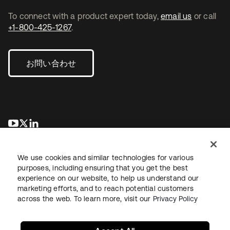
To connect with a product expert today,
email us
or call
+1-800-425-1267
.
お問い合わせ
新しいタブで開く
新しいタブで開く
新しいタブで開く
We use cookies and similar technologies for various
purposes, including ensuring that you get the best
experience on our website, to help us understand our
marketing efforts, and to reach potential customers
across the web. To learn more, visit our
Privacy Policy
法務
プライバシーポリシー
サイト利用規約
セキュリティ
サイトマップ
Cookieの設定
あなたのプライバシーの選択