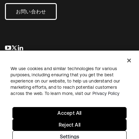
お問い合わせ
新しいタブで開く
新しいタブで開く
新しいタブで開く
We use cookies and similar technologies for various
purposes, including ensuring that you get the best
experience on our website, to help us understand our
marketing efforts, and to reach potential customers
across the web. To learn more, visit our
Privacy Policy
法務
プライバシーポリシー
サイト利用規約
セキュリティ
サイトマップ
Cookieの設定
あなたのプライバシーの選択
Accept All
Reject All
Settings