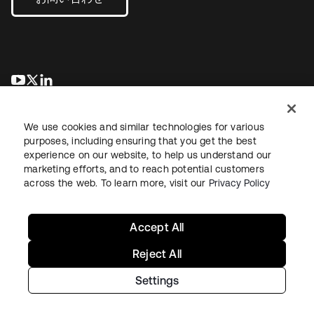
新しいタブで開く
新しいタブで開く
新しいタブで開く
We use cookies and similar technologies for various
purposes, including ensuring that you get the best
experience on our website, to help us understand our
marketing efforts, and to reach potential customers
across the web. To learn more, visit our
Privacy Policy
法務
プライバシーポリシー
サイト利用規約
セキュリティ
サイトマップ
Cookieの設定
あなたのプライバシーの選択
Accept All
Reject All
Settings
Copyright © 2026 Okta. All rights reserved.