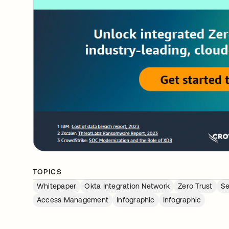
TOPICS
Whitepaper
Okta Integration Network
Zero Trust
Se
Access Management
Infographic
Infographic