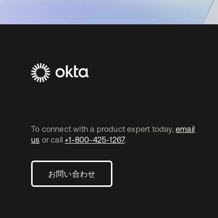
To connect with a product expert today,
email
us
or call
+1-800-425-1267
.
お問い合わせ