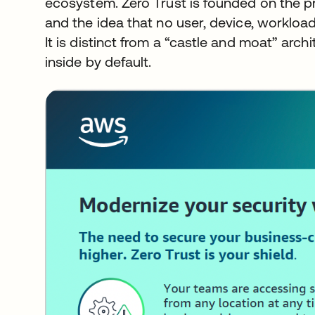
ecosystem. Zero Trust is founded on the pr
and the idea that no user, device, workload,
It is distinct from a “castle and moat” arch
inside by default.