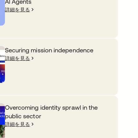
AI Agents
詳細を見る
Securing mission independence
詳細を見る
Overcoming identity sprawl in the
public sector
詳細を見る