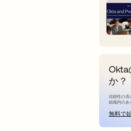
Ok
か？
信頼性の高
組織内のあ
無料で