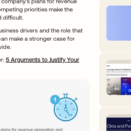
ny company’s plans for revenue
mpeting priorities make the
difficult.
siness drivers and the role that
 can make a stronger case for
wide.
er:
5 Arguments to Justify Your