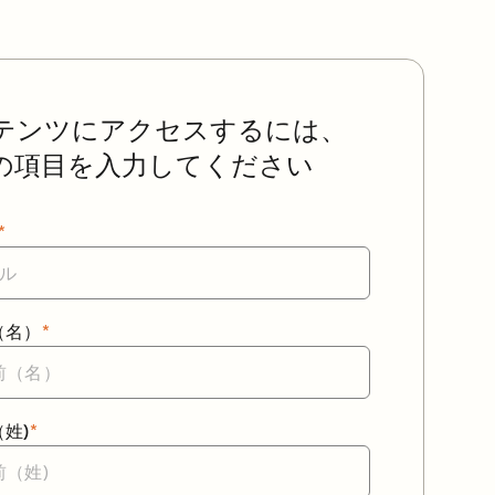
テンツにアクセスするには、
の項目を入力してください
*
（名）
*
姓)
*