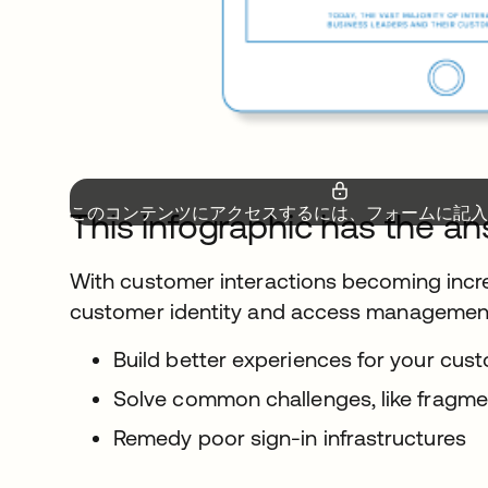
このコンテンツにアクセスするには、フォームに記入
This infographic has the a
With customer interactions becoming increa
customer identity and access management
Build better experiences for your cus
Solve common challenges, like fragme
Remedy poor sign-in infrastructures