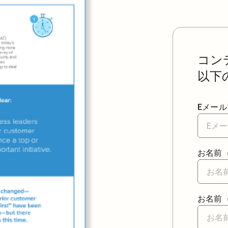
コン
以下
Eメール
お名前
お名前（