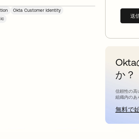
tion
Okta Customer Identity
送
ic
Ok
か？
信頼性の高
組織内のあ
無料で