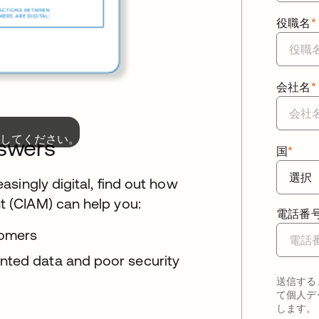
役職名
*
会社名
*
してください。
nswers
国
*
singly digital, find out how
 (CIAM) can help you:
電話番
tomers
nted data and poor security
送信する
て個人デ
します。