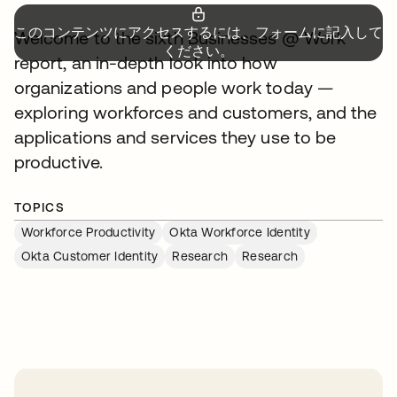
このコンテンツにアクセスするには、フォームに記入して
Welcome to the sixth Businesses @ Work
ください。
report, an in-depth look into how
organizations and people work today —
exploring workforces and customers, and the
applications and services they use to be
productive.
TOPICS
Workforce Productivity
Okta Workforce Identity
Okta Customer Identity
Research
Research