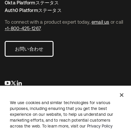
Okta Platformステータス
Auth0 Platformステータス
To connect with a product expert today,
email us
or call
+1-800-425-1267
.
お問い合わせ
新しいタブで開く
新しいタブで開く
新しいタブで開く
We use cookies and similar technologies for various
purposes, including ensuring that you get the best
experience on our website, to help us understand our
marketing efforts, and to reach potential customers
across the web. To learn more, visit our
Privacy Policy
法務
プライバシーポリシー
サイト利用規約
セキュリティ