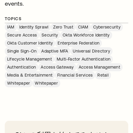
events.
TOPICS
IAM
Identity Sprawl
Zero Trust
CIAM
Cybersecurity
Secure Access
Security
Okta Workforce Identity
Okta Customer Identity
Enterprise Federation
Single Sign-On
Adaptive MFA
Universal Directory
Lifecycle Management
Multi-Factor Authentication
Authentication
Access Gateway
Access Management
Media & Entertainment
Financial Services
Retail
Whitepaper
Whitepaper