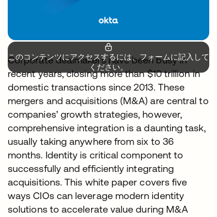
このコンテンツにアクセスするには、フォームに記入して
Corporate dealmakers have been busy in
ください。
recent years, closing more than $10 trillion in
domestic transactions since 2013. These
mergers and acquisitions (M&A) are central to
companies’ growth strategies, however,
comprehensive integration is a daunting task,
usually taking anywhere from six to 36
months. Identity is critical component to
successfully and efficiently integrating
acquisitions. This white paper covers five
ways CIOs can leverage modern identity
solutions to accelerate value during M&A