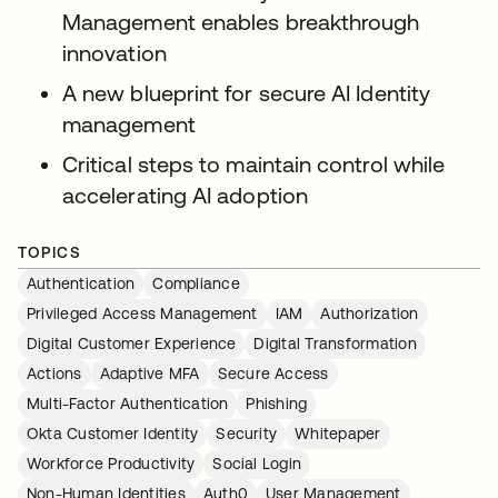
Management enables breakthrough
innovation
A new blueprint for secure AI Identity
management
Critical steps to maintain control while
accelerating AI adoption
TOPICS
Authentication
Compliance
Privileged Access Management
IAM
Authorization
Digital Customer Experience
Digital Transformation
Actions
Adaptive MFA
Secure Access
Multi-Factor Authentication
Phishing
Okta Customer Identity
Security
Whitepaper
Workforce Productivity
Social Login
Non-Human Identities
Auth0
User Management