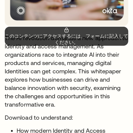
このコンテンツにアクセスするには、フォームに記入して
The AI revolution demands a new approach to
ください。
Identity and access management. As
organizations race to integrate AI into their
products and services, managing digital
Identities can get complex. This whitepaper
explores how businesses can drive and
balance innovation with security, examining
the challenges and opportunities in this
transformative era.
Download to understand:
How modern Identity and Access