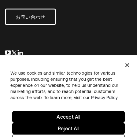
お問い合わせ
新しいタブで開く
新しいタブで開く
新しいタブで開く
We use cookies and similar technologies for various
purposes, including ensuring that you get the best
experience on our website, to help us understand our
marketing efforts, and to reach potential customers
across the web. To learn more, visit our
Privacy Policy
法務
プライバシーポリシー
サイト利用規約
セキュリティ
サイトマップ
Cookieの設定
あなたのプライバシーの選択
Accept All
Reject All