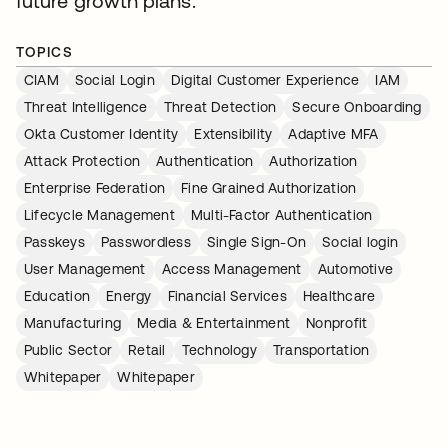
future growth plans.
TOPICS
CIAM
Social Login
Digital Customer Experience
IAM
Threat Intelligence
Threat Detection
Secure Onboarding
Okta Customer Identity
Extensibility
Adaptive MFA
Attack Protection
Authentication
Authorization
Enterprise Federation
Fine Grained Authorization
Lifecycle Management
Multi-Factor Authentication
Passkeys
Passwordless
Single Sign-On
Social login
User Management
Access Management
Automotive
Education
Energy
Financial Services
Healthcare
Manufacturing
Media & Entertainment
Nonprofit
Public Sector
Retail
Technology
Transportation
Whitepaper
Whitepaper