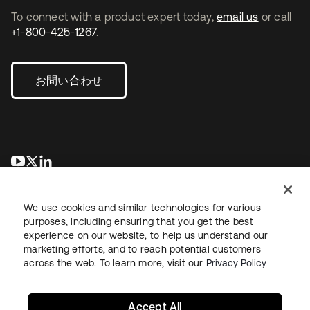
To connect with a product expert today,
email us
or call
+1-800-425-1267
.
お問い合わせ
新しいタブで開く
新しいタブで開く
新しいタブで開く
We use cookies and similar technologies for various
purposes, including ensuring that you get the best
experience on our website, to help us understand our
marketing efforts, and to reach potential customers
across the web. To learn more, visit our
Privacy Policy
法務
プライバシーポリシー
サイト利用規約
セキュリティ
サイトマップ
Cookieの設定
あなたのプライバシーの選択
Accept All