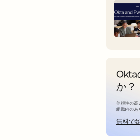
Ok
か？
信頼性の高
組織内のあ
無料で