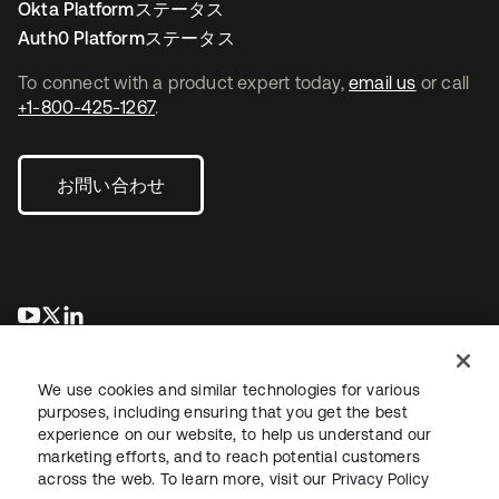
Okta Platformステータス
Auth0 Platformステータス
To connect with a product expert today,
email us
or call
+1-800-425-1267
.
お問い合わせ
新しいタブで開く
新しいタブで開く
新しいタブで開く
We use cookies and similar technologies for various
purposes, including ensuring that you get the best
experience on our website, to help us understand our
marketing efforts, and to reach potential customers
across the web. To learn more, visit our
Privacy Policy
法務
プライバシーポリシー
サイト利用規約
セキュリティ