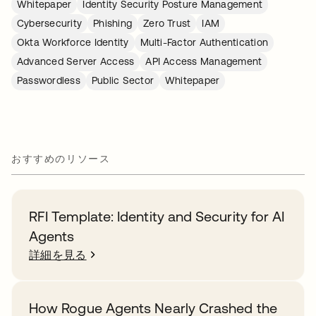
Whitepaper
Identity Security Posture Management
Cybersecurity
Phishing
Zero Trust
IAM
Okta Workforce Identity
Multi-Factor Authentication
Advanced Server Access
API Access Management
Passwordless
Public Sector
Whitepaper
おすすめのリソース
RFI Template: Identity and Security for AI
Agents
詳細を見る
How Rogue Agents Nearly Crashed the