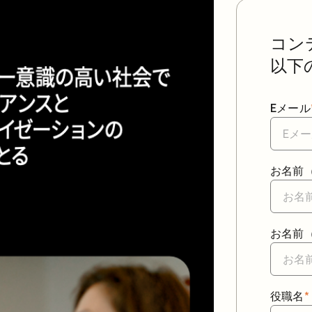
コン
以下
Eメール
お名前（
お名前
役職名
*