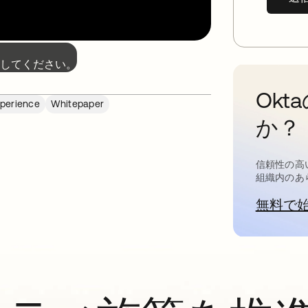
してください。
Ok
xperience
Whitepaper
か？
信頼性の高
組織内のあ
無料で