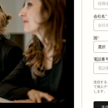
会社名
*
国
*
電話番
送信する
て個人デ
します。
送