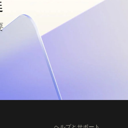
進
要
ヘルプとサポート