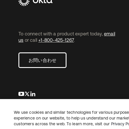
To connect with a product expert today,
email
us
or call
+1-800-425-1267
.
お問い合わせ
新しいタブで開く
新しいタブで開く
新しいタブで開く
We use cookies and similar technologies for various purposes
Copyright © 2026 Okta. All rights reserved.
法務
プ
experience on our website, to help us understand our marketi
customers across the web. To learn more, visit our
Privacy Po