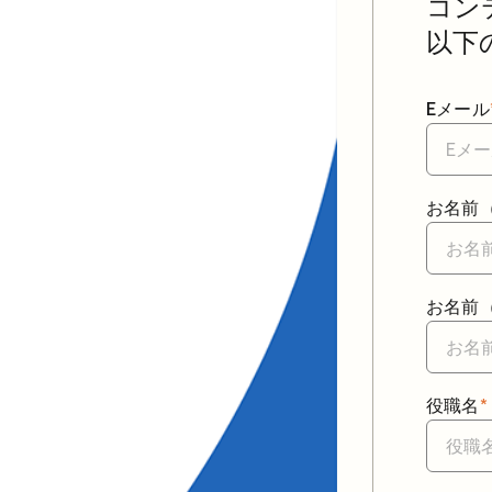
コン
以下
Eメール
お名前
お名前（
役職名
*