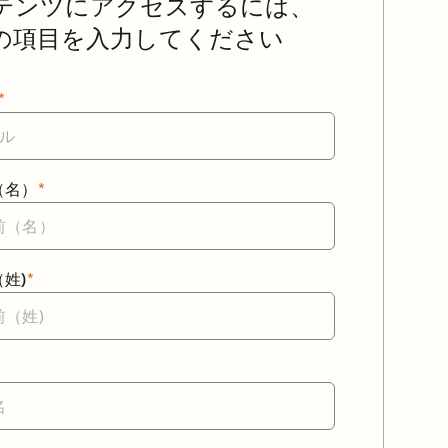
テンツにアクセスするには、
の項目を入力してください
*
（名）
*
姓)
*