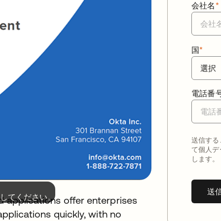
会社名
*
国
*
電話番
送信する
て個人デ
します。
送
してください。
d applications offer enterprises
applications quickly, with no