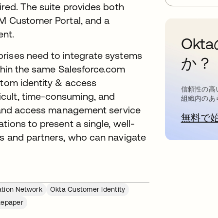
ired. The suite provides both
RM Customer Portal, and a
ent.
Ok
prises need to integrate systems
か？
ithin the same Salesforce.com
stom identity & access
信頼性の高
cult, time-consuming, and
組織内のあ
ty and access management service
無料で
tions to present a single, well-
rs and partners, who can navigate
ation Network
Okta Customer Identity
tepaper