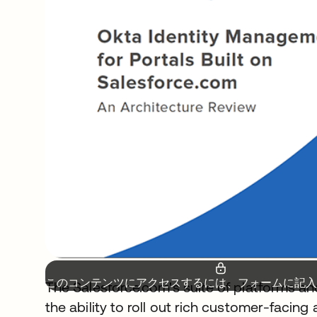
このコンテンツにアクセスするには、フォームに記入
The Salesforce.com's suite of platforms an
the ability to roll out rich customer-facing 