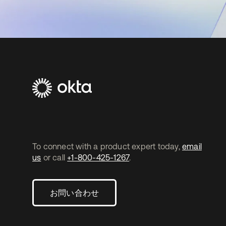
To connect with a product expert today,
email
us
or call
+1-800-425-1267
.
お問い合わせ