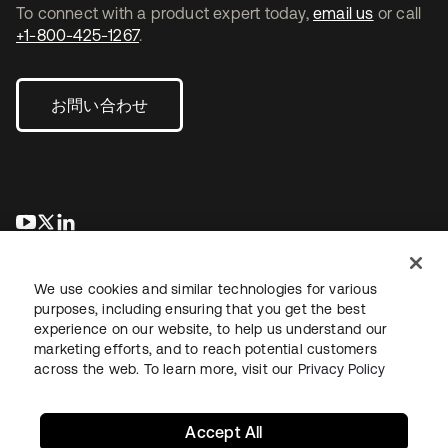
To connect with a product expert today,
email us
or call
+1-800-425-1267
.
お問い合わせ
新しいタブで開く
新しいタブで開く
新しいタブで開く
We use cookies and similar technologies for various
purposes, including ensuring that you get the best
experience on our website, to help us understand our
marketing efforts, and to reach potential customers
across the web. To learn more, visit our
Privacy Policy
法務
プライバシーポリシー
サイト利用規約
セキュリティ
サイトマップ
Cookieの設定
あなたのプライバシーの選択
Accept All