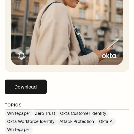
Download
新しいタブで開く
TOPICS
Whitepaper
Zero Trust
Okta Customer Identity
Okta Workforce Identity
Attack Protection
Okta AI
Whitepaper