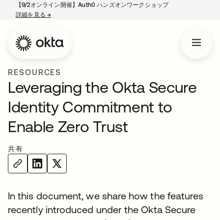
【9/2オンライン開催】Auth0 ハンズオンワークショップ
詳細を見る
→
新しいタブで開く
RESOURCES
Leveraging the Okta Secure
Identity Commitment to
Enable Zero Trust
共有
In this document, we share how the features
recently introduced under the Okta Secure