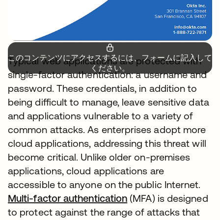
このコンテンツにアクセスするには、フォームに記入して
Typical web applications are protected with
ください。
single-factor authentication: a username and
password. These credentials, in addition to
being difficult to manage, leave sensitive data
and applications vulnerable to a variety of
common attacks. As enterprises adopt more
cloud applications, addressing this threat will
become critical. Unlike older on-premises
applications, cloud applications are
accessible to anyone on the public Internet.
Multi-factor authentication
新しいタブで開く
(MFA) is designed
to protect against the range of attacks that