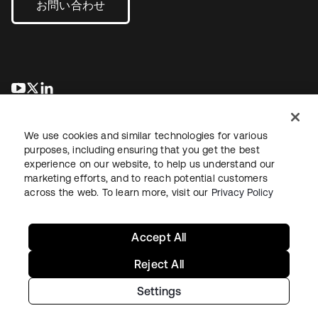
お問い合わせ
新しいタブで開く
新しいタブで開く
新しいタブで開く
We use cookies and similar technologies for various
purposes, including ensuring that you get the best
experience on our website, to help us understand our
marketing efforts, and to reach potential customers
across the web. To learn more, visit our
Privacy Policy
法務
プライバシーポリシー
サイト利用規約
セキュリティ
サイトマップ
Cookieの設定
あなたのプライバシーの選択
Accept All
Reject All
Settings
Copyright © 2026 Okta. All rights reserved.