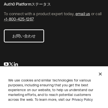
Auth0 Platformステータス
To connect with a product expert today,
email us
or call
+1-800-425-1267
.
お問い合わせ
新しいタブで開く
新しいタブで開く
新しいタブで開く
We use cookies and similar technologies for various
purposes, including ensuring that you get the best
experience on our website, to help us understand our
marketing efforts, and to reach potential customers
across the web. To learn more, visit our
Privacy Policy
法務
プライバシーポリシー
サイト利用規約
セキュリティ
サイトマップ
Cookieの設定
あなたのプライバシーの選択