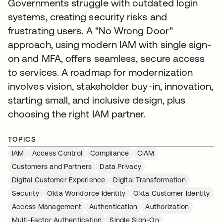
Governments struggle with outdated login
systems, creating security risks and
frustrating users. A "No Wrong Door"
approach, using modern IAM with single sign-
on and MFA, offers seamless, secure access
to services. A roadmap for modernization
involves vision, stakeholder buy-in, innovation,
starting small, and inclusive design, plus
choosing the right IAM partner.
TOPICS
IAM
Access Control
Compliance
CIAM
Customers and Partners
Data Privacy
Digital Customer Experience
Digital Transformation
Security
Okta Workforce Identity
Okta Customer Identity
Access Management
Authentication
Authorization
Multi-Factor Authentication
Single Sign-On