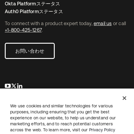
Okta Platformステータス
Auth0 Platformステータス
To connect with a product expert today,
email us
or call
+1-800-425-1267
.
お問い合わせ
新しいタブで開く
新しいタブで開く
新しいタブで開く
We use cookies and similar technologies for various
purposes, including ensuring that you get the best
experience on our website, to help us understand our
marketing efforts, and to reach potential customers
across the web. To learn more, visit our
Privacy Policy
法務
プライバシーポリシー
サイト利用規約
セキュリティ