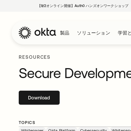
【9/2オンライン開催】Auth0 ハンズオンワークショップ
製品
ソリューション
学習
RESOURCES
Secure Developmen
Download
新しいタブで開く
TOPICS
Whitepaper
Okta Platform
Cybersecurity
Whitepap