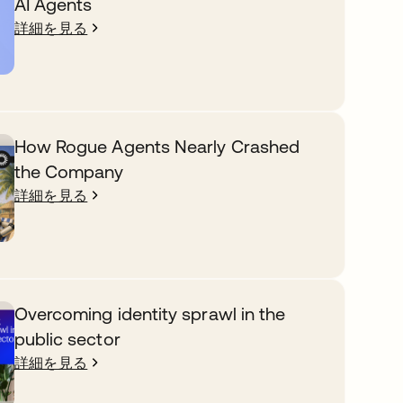
AI Agents
詳細を見る
How Rogue Agents Nearly Crashed
the Company
詳細を見る
Overcoming identity sprawl in the
public sector
詳細を見る