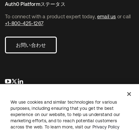
Auth0 Platformステータス
To connect with a product expert today,
email us
or call
+1-800-425-1267
.
お問い合わせ
新しいタブで開く
新しいタブで開く
新しいタブで開く
We use cookies and similar technologies for various
purposes, including ensuring that you get the best
experience on our website, to help us understand our
marketing efforts, and to reach potential customers
across the web. To learn more, visit our
Privacy Policy
法務
プライバシーポリシー
サイト利用規約
セキュリティ
サイトマップ
Cookieの設定
あなたのプライバシーの選択