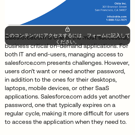
このコンテンツにアクセスするには、フォームに記入して
Salesforce.com is one of the most successful,
ください。
business critical on-demand applications. For
both IT and end-users, managing access to
salesforce.com presents challenges. However,
users don’t want or need another password,
in addition to the ones for their desktops,
laptops, mobile devices, or other SaaS
applications. Salesforce.com adds yet another
password, one that typically expires on a
regular cycle, making it more difficult for users
to access the application when they need to.