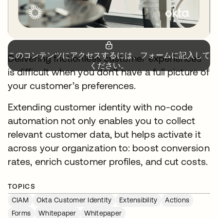
このコンテンツにアクセスするには、フォームに記入して
Delivering frictionless customer experiences
ください。
is difficult when you don’t have a full picture of
your customer’s preferences.
Extending customer identity with no-code
automation not only enables you to collect
relevant customer data, but helps activate it
across your organization to: boost conversion
rates, enrich customer profiles, and cut costs.
TOPICS
CIAM
Okta Customer Identity
Extensibility
Actions
Forms
Whitepaper
Whitepaper