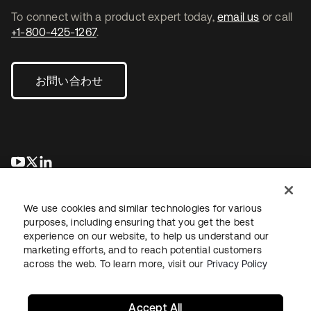
To connect with a product expert today,
email us
or call
+1-800-425-1267
.
お問い合わせ
新しいタブで開く
新しいタブで開く
新しいタブで開く
We use cookies and similar technologies for various
purposes, including ensuring that you get the best
experience on our website, to help us understand our
marketing efforts, and to reach potential customers
across the web. To learn more, visit our
Privacy Policy
法務
プライバシーポリシー
サイト利用規約
セキュリティ
サイトマップ
Cookieの設定
あなたのプライバシーの選択
Accept All