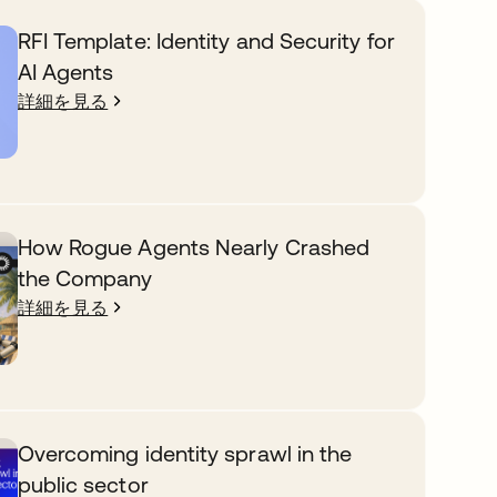
RFI Template: Identity and Security for
AI Agents
詳細を見る
How Rogue Agents Nearly Crashed
the Company
詳細を見る
Overcoming identity sprawl in the
public sector