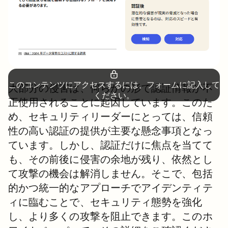
このコンテンツにアクセスするには、フォームに記入して
大部分の侵害は、何らかの形で認証情報が不
ください。
正使用されることに起因しています。このた
め、セキュリティリーダーにとっては、信頼
性の高い認証の提供が主要な懸念事項となっ
ています。しかし、認証だけに焦点を当てて
も、その前後に侵害の余地が残り、依然とし
て攻撃の機会は解消しません。そこで、包括
的かつ統一的なアプローチでアイデンティテ
ィに臨むことで、セキュリティ態勢を強化
し、より多くの攻撃を阻止できます。このホ