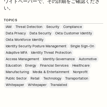
ワイトペーパーで、その詳細をご確認くださ
い。
TOPICS
IAM
Threat Detection
Security
Compliance
Data Privacy
Data Security
Okta Customer Identity
Okta Workforce Identity
Identity Security Posture Management
Single Sign-On
Adaptive MFA
Identity Threat Protection
Access Management
Identity Governance
Automotive
Education
Energy
Financial Services
Healthcare
Manufacturing
Media & Entertainment
Nonprofit
Public Sector
Retail
Technology
Transportation
Whitepaper
Whitepaper
Translated