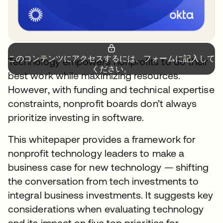
このコンテンツにアクセスするには、フォームに記入して
Technology empowers nonprofits to do their
ください。
best work while maximizing resources.
However, with funding and technical expertise
constraints, nonprofit boards don’t always
prioritize investing in software.
This whitepaper provides a framework for
nonprofit technology leaders to make a
business case for new technology — shifting
the conversation from tech investments to
integral business investments. It suggests key
considerations when evaluating technology
and its impact on five top priorities for