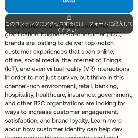
このコンテンツにアクセスするには、フォームに記入して
In the current era of instant consumer
ください。
gratification, business-to-consumer (B2C)
brands are jostling to deliver top-notch
customer experiences that span online,
offline, social media, the Internet of Things
(IoT), and even virtual reality (VR) interactions.
In order to not just survive, but thrive in this
channel-rich environment, retail, banking,
hospitality, healthcare, insurance, government,
and other B2C organizations are looking for
ways to increase customer engagement,
satisfaction, and brand loyalty. Learn more
about how customer identity can help dev
teams and architects navigate significant