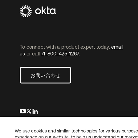
To connect with a product expert today,
email
us
or call
+1-800-425-1267
.
お問い合わせ
新しいタブで開く
新しいタブで開く
新しいタブで開く
We use cookies and similar technologies for various purposes
Copyright © 2026 Okta. All rights reserved.
法務
プ
experience on our website, to help us understand our marketi