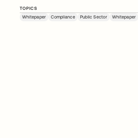
TOPICS
Whitepaper
Compliance
Public Sector
Whitepaper