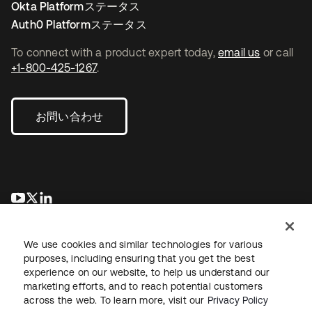
Okta Platformステータス
Auth0 Platformステータス
To connect with a product expert today,
email us
or call
+1-800-425-1267
.
お問い合わせ
新しいタブで開く
新しいタブで開く
新しいタブで開く
We use cookies and similar technologies for various
purposes, including ensuring that you get the best
experience on our website, to help us understand our
marketing efforts, and to reach potential customers
across the web. To learn more, visit our
Privacy Policy
法務
プライバシーポリシー
サイト利用規約
セキュリティ