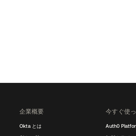
企業概要
今すぐ使
2
Okta とは
Auth0 Platfo