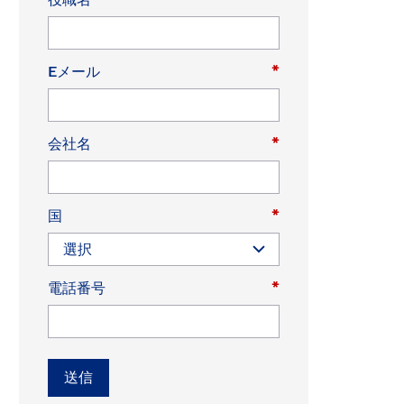
(EN)
Spain
Eメール
*
会社名
*
国
*
電話番号
*
送信