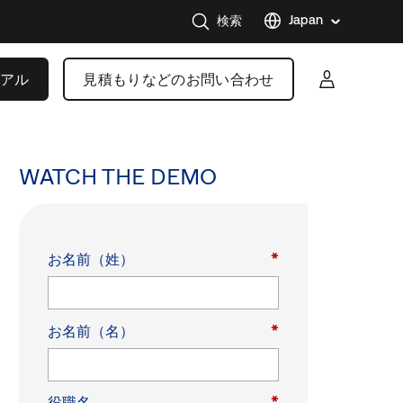
Japan
検索
United
States
アル
見積もりなどのお問い合わせ
Austral
Brazil
France
WATCH THE DEMO
Germa
Korea
Mexico
お名前（姓）
*
Nether
Singap
お名前（名）
*
Swede
United
Kingd
Canad
役職名
*