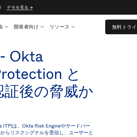
リ
デモを見る
由
開発者向け
リソース
無料トライ
 Okta
Protection と
認証後の脅威か
I (Okta ITP)は、Okta Risk Engineやサードバー
ダーからリスクシグナルを受信し、ユーザーと