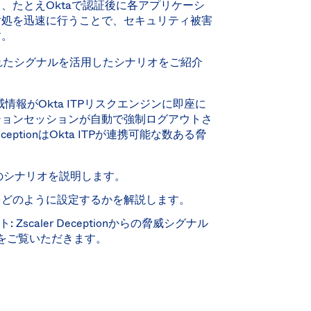
、たとえOktaで認証後に各アプリケーシ
対処を迅速に行うことで、セキュリティ被害
す。
ら共有されたシグナルを活用したシナリオをご紹介
の脅威情報がOkta ITPリスクエンジンに即座に
ションセッションが自動で強制ログアウトさ
eptionはOkta ITPが連携可能な数ある脅
概要とデモのシナリオを説明します。
をどのように設定するかを解説します。
: Zscaler Deceptionからの脅威シグナル
をご覧いただきます。